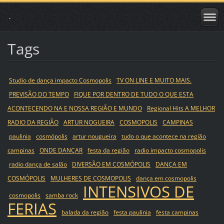
.
Tags
Studio de dança impacto Cosmopolis
TV ON LINE E MUITO MAIS.
PREVISÃO DO TEMPO
FIQUE POR DENTRO DE TUDO O QUE ESTA
ACONTECENDO NA E NOSSA REGIÃO E MUNDO
Regional Hits A MELHOR
RADIO DA REGIÃO
ARTUR NOGUEIRA
COSMOPOLIS
CAMPINAS
paulinia
cosmópolis
artur nougueira
tudo o que acontece na região
campinas
ONDE DANÇAR
festa da região
radio impacto cosmopolis
radio dança de salão
DIVERSÃO EM COSMÓPOLIS
DANÇA EM
COSMÓPOLIS
MULHERES DE COSMOPOLIS
dança em cosmopolis
INTENSIVOS DE
cosmopolis
samba rock
FERIAS
balada da região
festa paulinia
festa campinas