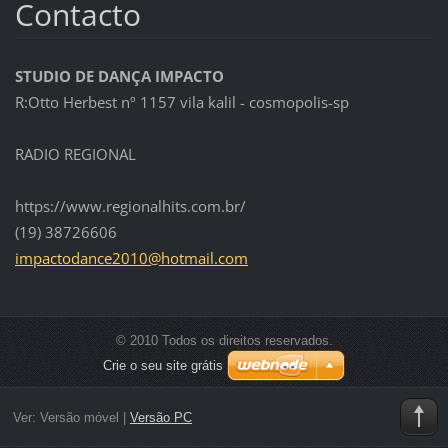
Contacto
STUDIO DE DANÇA IMPACTO
R:Otto Herbest nº 1157 vila kalil - cosmopolis-sp
RADIO REGIONAL
https://www.regionalhits.com.br/
(19) 38726606
impactod
ance2010
@hotmail
.com
© 2010 Todos os direitos reservados.
Crie o seu site grátis
Ver:
Versão móvel
|
Versão PC