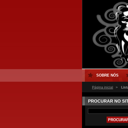
SOBRE NÓS
Página inicial
>
List
PROCURAR NO SI