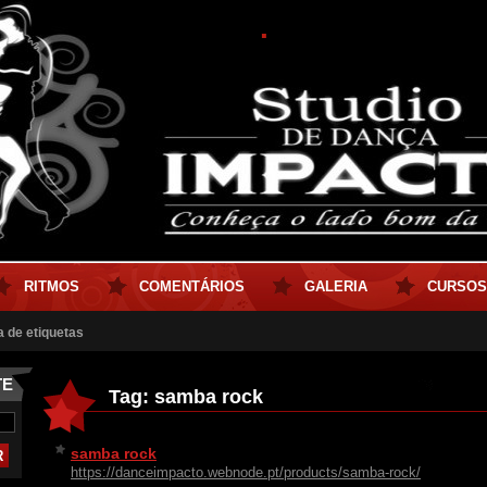
.
RITMOS
COMENTÁRIOS
GALERIA
CURSOS
a de etiquetas
TE
Tag: samba rock
samba rock
https://danceimpacto.webnode.pt/products/samba-rock/