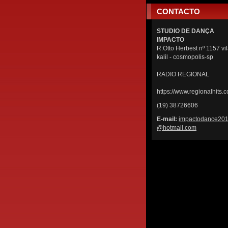
CONTACTO
STUDIO DE DANÇA
IMPACTO
R:Otto Herbest nº 1157 vi
kalil - cosmopolis-sp
RADIO REGIONAL
https://www.regionalhits.c
(19) 38726606
E-mail:
impactod
ance20
@hotmail
.com