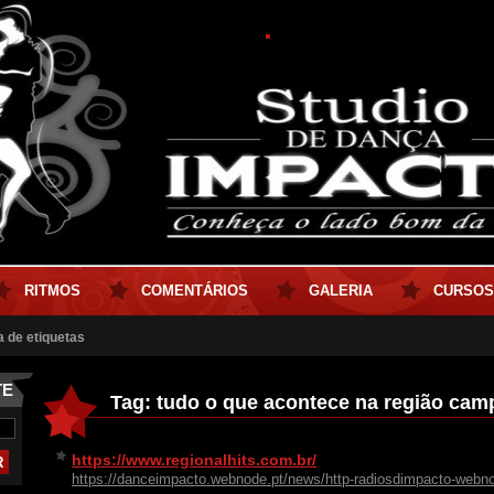
.
RITMOS
COMENTÁRIOS
GALERIA
CURSOS
a de etiquetas
TE
Tag: tudo o que acontece na região cam
https://www.regionalhits.com.br/
https://danceimpacto.webnode.pt/news/http-radiosdimpacto-webn