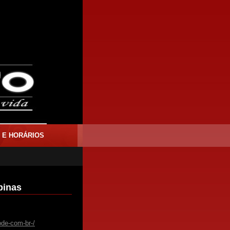
 E HORÁRIOS
pinas
ode-com-br-/