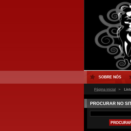
SOBRE NÓS
Página inicial
>
List
PROCURAR NO SI