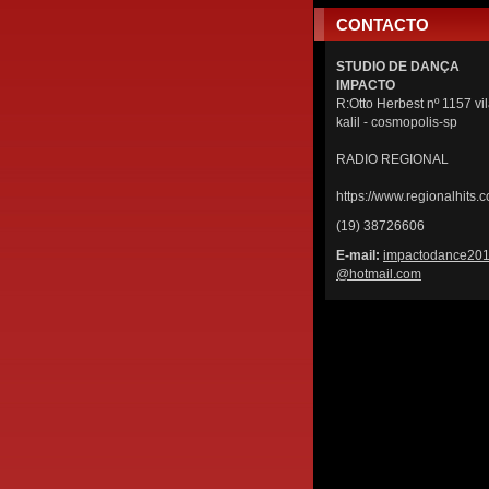
CONTACTO
STUDIO DE DANÇA
IMPACTO
R:Otto Herbest nº 1157 vi
kalil - cosmopolis-sp
RADIO REGIONAL
https://www.regionalhits.c
(19) 38726606
E-mail:
impactod
ance20
@hotmail
.com